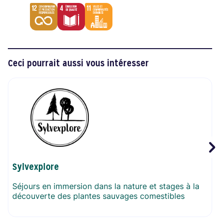
12.
4.
11.
Consommation
Éducation
Villes
et
de
et
Ceci pourrait aussi vous intéresser
production
qualité
communautés
responsables
durables
Sylvexplore
Séjours en immersion dans la nature et stages à la
découverte des plantes sauvages comestibles