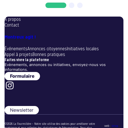
A propos
Contact
Montreux agit !
Événements
Annonces citoyennes
Initiatives locales
Appel à projets
Bonnes pratiques
Faites vivre la plateforme
Evènements, annonces ou initiatives, envoyez-nous vos
informations.
Formulaire
Instagram
Newsletter
©2026 La Fourmilière – Notre site utilise des cookies pour améliorer votre
web :
sirup
expérience et pour collecter des statistiques de fréquentation. Pour plus