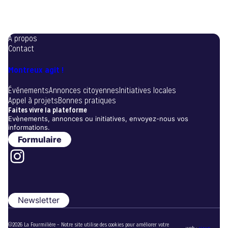
A propos
Contact
Montreux agit !
Événements
Annonces citoyennes
Initiatives locales
Appel à projets
Bonnes pratiques
Faites vivre la plateforme
Evènements, annonces ou initiatives, envoyez-nous vos
informations.
Formulaire
Instagram
Newsletter
©2026 La Fourmilière – Notre site utilise des cookies pour améliorer votre