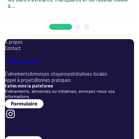
à…
A propos
Contact
Montreux agit !
Événements
Annonces citoyennes
Initiatives locales
Appel à projets
Bonnes pratiques
Faites vivre la plateforme
Evènements, annonces ou initiatives, envoyez-nous vos
informations.
Formulaire
Instagram