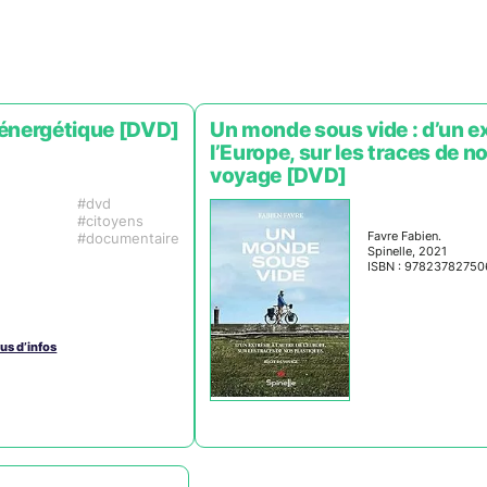
n énergétique [DVD]
Un monde sous vide : d’un ex
l’Europe, sur les traces de no
voyage [DVD]
dvd
citoyens
Favre Fabien.
documentaire
Spinelle, 2021
ISBN : 97823782750
lus d’infos