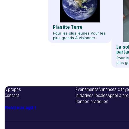
Planète Terre
Pour les plus jeunes Pour les
plus grands À visionner
La sol
parta
Pour l
plus g
A propos
Événements
Annonces citoy
Contact
Initiatives locales
Appel à pro
Bonnes pratiques
Montreux agit !