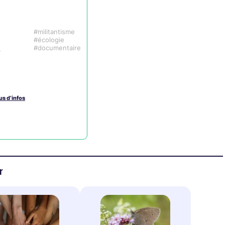
militantisme
écologie
documentaire
4
us d’infos
r