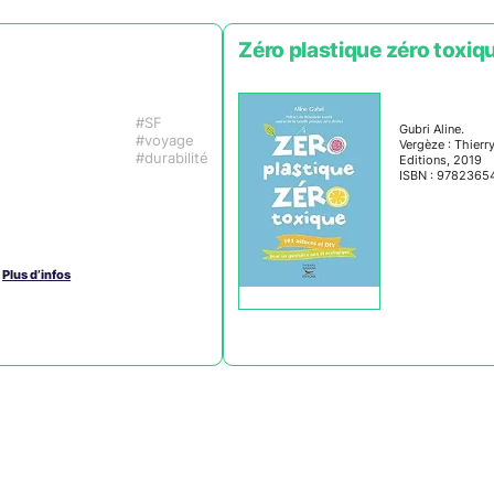
Zéro plastique zéro toxiq
SF
Gubri Aline.
voyage
Vergèze : Thierr
durabilité
Editions, 2019
ISBN : 9782365
Plus d’infos