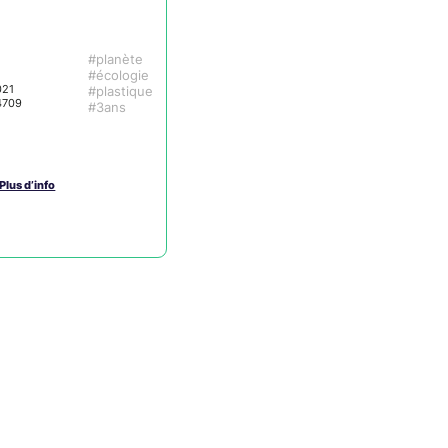
planète
écologie
021
plastique
4709
3ans
Plus d’info