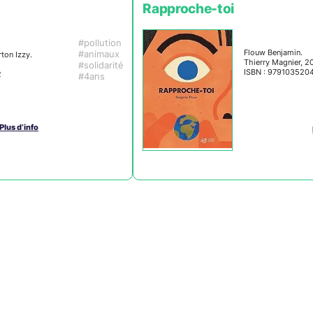
Rapproche-toi
pollution
Flouw Benjamin.
animaux
ton Izzy.
Thierry Magnier, 2
solidarité
ISBN : 979103520
2
4ans
Plus d’info