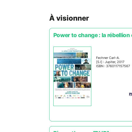
À visionner
Power to change : la rébellio
Fechner Carl-A.
[S.l] : Jupiter, 2017
ISBN : 3760117157567
P