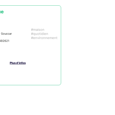
ue
maison
y Souccar
quotidien
environnement
492621
Plus d’infos