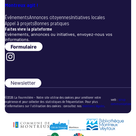
Montreux agit !
Événements
Annonces citoyennes
Initiatives locales
Appel à projets
Bonnes pratiques
Faites vivre la plateforme
Evènements, annonces ou initiatives, envoyez-nous vos
informations.
Formulaire
Instagram
Newsletter
©2026 La Fourmilière – Notre site utilise des cookies pour améliorer votre
web :
sirup
expérience et pour collecter des statistiques de fréquentation. Pour plus
communication
d’informations sur l’utilisation des cookies : consultez nos
mentions légales
.